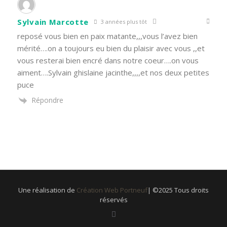
Sylvain Marcotte
3 années plus tôt
reposé vous bien en paix matante,,,vous l’avez bien
mérité….on a toujours eu bien du plaisir avec vous ,,et
vous resterai bien encré dans notre coeur….on vous
aiment….Sylvain ghislaine jacinthe,,,,et nos deux petites
puce
Répondre
Une réalisation de
Création Web Portneuf
| ©2025 Tous droits
réservés