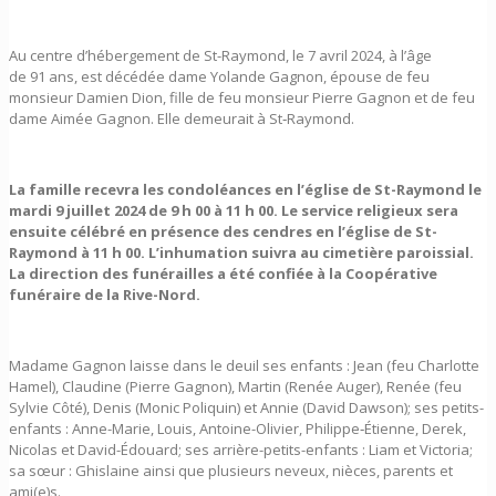
Au centre d’hébergement de St-Raymond, le 7 avril 2024, à l’âge
de 91 ans, est décédée dame Yolande Gagnon, épouse de feu
monsieur Damien Dion, fille de feu monsieur Pierre Gagnon et de feu
dame Aimée Gagnon. Elle demeurait à St‑Raymond.
La famille recevra les condoléances en l’église de St-Raymond le
mardi 9 juillet 2024 de 9 h 00 à 11 h 00. Le service religieux sera
ensuite célébré en présence des cendres en l’église de St-
Raymond à 11 h 00. L’inhumation suivra au cimetière paroissial.
La direction des funérailles a été confiée à la Coopérative
funéraire de la Rive-Nord.
Madame Gagnon laisse dans le deuil ses enfants : Jean (feu Charlotte
Hamel), Claudine (Pierre Gagnon), Martin (Renée Auger), Renée (feu
Sylvie Côté), Denis (Monic Poliquin) et Annie (David Dawson); ses petits-
enfants : Anne-Marie, Louis, Antoine-Olivier, Philippe‑Étienne, Derek,
Nicolas et David-Édouard; ses arrière-petits-enfants : Liam et Victoria;
sa sœur : Ghislaine ainsi que plusieurs neveux, nièces, parents et
ami(e)s.