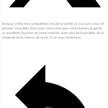
Bonjour, J’offre mes sympathies à toute la famille. Je suis avec vous en
pensée. Vous êtes dans mon coeur ainsi que votre Maman. Je garde
un excellent souvenir de tante Yolande, dont celui de la jovialité, de la
créativité et de l’amour de la vie. Et ce, avec tendresse.