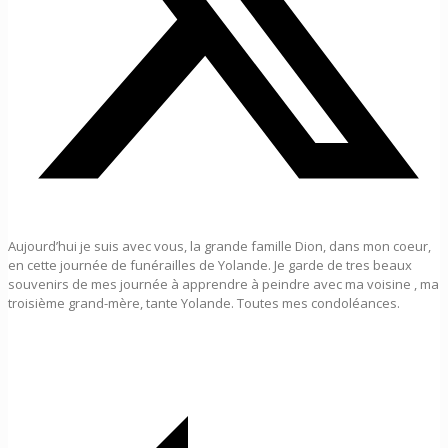
Aujourd’hui je suis avec vous, la grande famille Dion, dans mon coeur,
en cette journée de funérailles de Yolande. Je garde de tres beaux
souvenirs de mes journée à apprendre à peindre avec ma voisine , ma
troisième grand-mère, tante Yolande. Toutes mes condoléances.