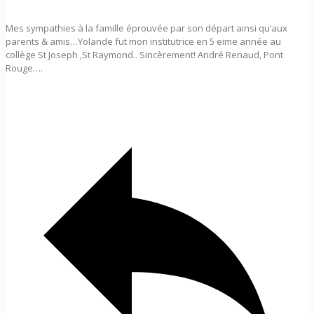
Mes sympathies à la famille éprouvée par son départ ainsi qu’aux
parents & amis…Yolande fut mon institutrice en 5 eime année au
collège St Joseph ,St Raymond.. Sincèrement! André Renaud, Pont
Rouge….