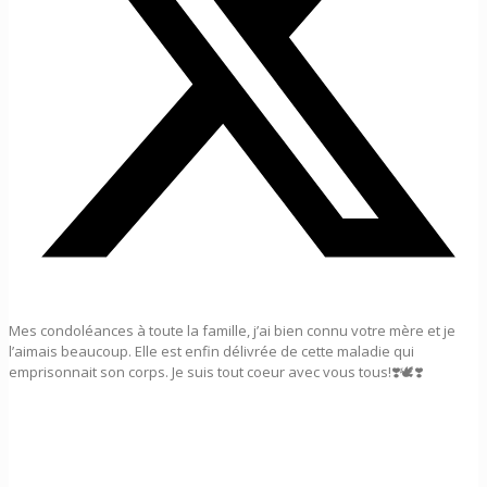
Mes condoléances à toute la famille, j’ai bien connu votre mère et je
l’aimais beaucoup. Elle est enfin délivrée de cette maladie qui
emprisonnait son corps. Je suis tout coeur avec vous tous!❣️🕊❣️