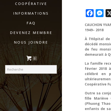
COOPÉRATIVE
Fac
M
INFORMATIONS
FAQ
CAUCHON Y
1949– 2018
DEVENEZ MEMBRE
À l’Hôpital de
NOUS JOINDRE
décédé monsie
de feu monsie
demeurait à Q
0
La famille rec
février 2018 
célébré en 
ultérieureme
Coopérative Fu
Outre sa conjo
fille Mariève
(Phuong Thao 
enfants de sa 