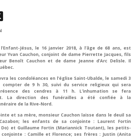
ebook
essenger
X
VAN
 l’Enfant-Jésus, le 16 janvier 2018, à l’âge de 68 ans, est
ur Yvan Cauchon, conjoint de dame Pierrette Jacques, fils
ur Benoît Cauchon et de dame Jeanne d’Arc Delisle. Il
uébec.
evra les condoléances en l’église Saint-Ubalde, le samedi 3
à compter de 9 h 30, suivi du service religieux qui sera
présence des cendres à 11 h. L’inhumation se fera
nt. La direction des funérailles a été confiée à la
néraire de la Rive-Nord.
inte et sa mère, monsieur Cauchon laisse dans le deuil sa
 Cazabon; les enfants de sa conjointe : Laurent Fortin
Do) et Guillaume Fortin (Mariannick Toutant), les petits-
conjointe : Camille et Florence; ses frères : Justin (Anita