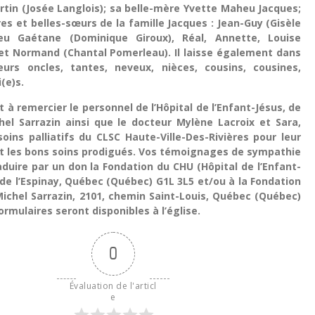
rtin (Josée Langlois); sa belle-mère Yvette Maheu Jacques;
es et belles-sœurs de la famille Jacques : Jean-Guy (Gisèle
feu Gaétane (Dominique Giroux), Réal, Annette, Louise
 et Normand (Chantal Pomerleau). Il laisse également dans
ieurs oncles, tantes, neveux, nièces, cousins, cousines,
(e)s.
t à remercier le personnel de l’Hôpital de l’Enfant-Jésus, de
hel Sarrazin ainsi que le docteur Mylène Lacroix et Sara,
soins palliatifs du CLSC Haute-Ville-Des-Rivières pour leur
 les bons soins prodigués. Vos témoignages de sympathie
duire par un don la Fondation du CHU (Hôpital de l’Enfant-
e de l’Espinay, Québec (Québec) G1L 3L5 et/ou à la Fondation
ichel Sarrazin, 2101, chemin Saint-Louis, Québec (Québec)
ormulaires seront disponibles à l’église.
0
Évaluation de l'articl
e