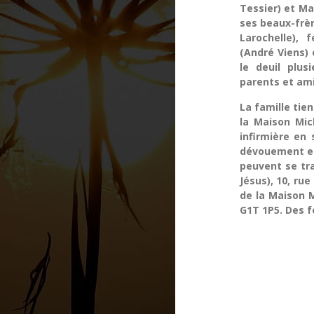
Tessier) et Ma
ses beaux-frèr
Larochelle), 
(André Viens)
le deuil plus
parents et ami
La famille tien
la Maison Mic
infirmière en 
dévouement et
peuvent se tra
Jésus), 10, ru
de la Maison M
G1T 1P5. Des f