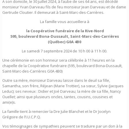
À son domicile, le 30 juillet 2024, à l’aube de ses 64 ans, est décédé
monsieur Yvan Darveau fils de feu monsieur Jean Darveau et de dame
Gertrude Cloutier. Il demeurait à Saint-Marc-des-Carrières.
La famille vous accueillera à
la Coopérative funéraire de la Rive-Nord
595, boulevard Bona-Dussault, Saint-Marc-des-Carrières
(Québec) G0A 4B0
Le samedi 7 septembre 2024 de 10 h 00 à 11 h 00.
Une cérémonie en son honneur sera célébrée à 11 heures en la
chapelle de la Coopérative funéraire (595, boulevard Bona-Dussault,
Saint-Marc-des-Carrières G0A 4B0)
Outre sa mère, monsieur Darveau laisse dans le deuil sa fille,
Samantha, son frère, Réjean (Marie Trottier), sa sœur, Sylvie (Jacques
Leduc); ses neveux : Didier et Joé Darveau; la mère de sa fille, Nancy
Ouellet; ainsi que plusieurs oncles, tantes, cousins, cousines et
ami(e)s.
La famille tient à remercier la Dre Julie Blanchet et le Dr Jocelyn
Grégoire de l’I.U.C.P.Q.
Vos témoignages de sympathies peuvent se traduire par un don à la