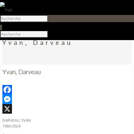
0
Yvan, Darveau
Yvan, Darveau
Facebook
Messenger
X
DARVEAU, YVAN
1960-2024