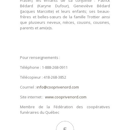
Fraser); les enfants de sa conjointe : Patrick
Bédard (Karyne Dufour), Geneviève Bédard
(Jacques Marcotte) et leurs enfants; ses beaux-
frères et belles-sœurs de la famille Trottier ainsi
que plusieurs neveux, nièces, cousins, cousines,
parents et ami(e)s.
Pour renseignements :
Téléphone : 1-888-268-0911
Télécopieur : 418-268-3852
Courriel :
info@cooprivenord.com
Site internet :
www.cooprivenord.com
Membre de la Fédération des coopératives
funéraires du Québec
5